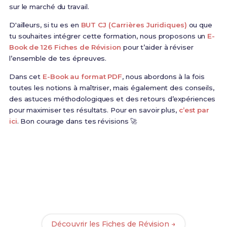
sur le marché du travail.
D'ailleurs, si tu es en
BUT CJ (Carrières Juridiques)
ou que
tu souhaites intégrer cette formation, nous proposons un
E-
Book de 126 Fiches de Révision
pour t’aider à réviser
l’ensemble de tes épreuves.
Dans cet
E-Book au format PDF
, nous abordons à la fois
toutes les notions à maîtriser, mais également des conseils,
des astuces méthodologiques et des retours d’expériences
pour maximiser tes résultats. Pour en savoir plus,
c’est par
ici
. Bon courage dans tes révisions 🚀
Prêt(e) à réussir ton examen ?
Révise efficacement avec nos
126 Fiches de
Révision
pour le BUT CJ et maximise tes chances de
réussite !
Découvrir les Fiches de Révision →