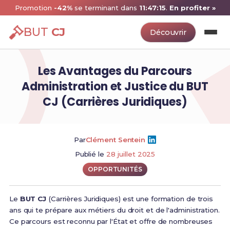
Promotion
-42%
se terminant dans
11:47:14
.
En profiter »
BUT
CJ
Découvrir
Les Avantages du Parcours
Administration et Justice du BUT
CJ (Carrières Juridiques)
Par
Clément Sentein
Publié le
28 juillet 2025
OPPORTUNITÉS
Le
BUT CJ
(Carrières Juridiques) est une formation de trois
ans qui te prépare aux métiers du droit et de l'administration.
Ce parcours est reconnu par l'État et offre de nombreuses