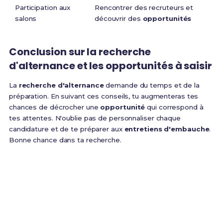
Participation aux
Rencontrer des recruteurs et
salons
découvrir des
opportunités
Conclusion sur la
recherche
d'alternance
et les
opportunités
à saisir
La
recherche d'alternance
demande du temps et de la
préparation. En suivant ces conseils, tu augmenteras tes
chances de décrocher une
opportunité
qui correspond à
tes attentes. N'oublie pas de personnaliser chaque
candidature et de te préparer aux
entretiens d'embauche
.
Bonne chance dans ta recherche.
Prêt(e) à réussir ton examen ?
Révise efficacement avec nos
126 Fiches de
Révision
pour le BUT CJ et maximise tes chances de
réussite !