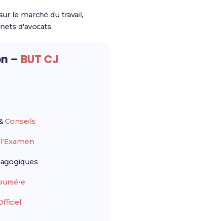
ur le marché du travail,
nets d'avocats.
on –
BUT CJ
&
Conseils
r
l'Examen
agogiques
ursé•e
ficiel