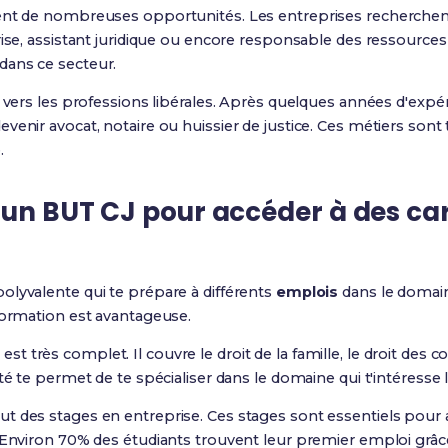
ent de nombreuses opportunités. Les entreprises recherchent 
prise, assistant juridique ou encore responsable des ressourc
dans ce secteur.
r vers les professions libérales. Après quelques années d'exp
enir avocat, notaire ou huissier de justice. Ces métiers sont t
.
 un BUT CJ pour accéder à des car
olyvalente qui te prépare à différents
emplois
dans le domaine
formation est avantageuse.
rès complet. Il couvre le droit de la famille, le droit des cont
té te permet de te spécialiser dans le domaine qui t'intéresse l
lut des stages en entreprise. Ces stages sont essentiels pour a
 Environ 70% des étudiants trouvent leur premier emploi grâce