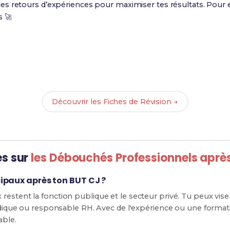
s retours d’expériences pour maximiser tes résultats. Pour e
s 🚀
Prêt(e) à réussir ton examen ?
vec nos
126 Fiches de Révision
pour le BUT CJ et maximise te
Découvrir les Fiches de Révision →
es sur
les Débouchés Professionnels aprè
ipaux après ton BUT CJ ?
estent la fonction publique et le secteur privé. Tu peux viser
uridique ou responsable RH. Avec de l'expérience ou une forma
able.