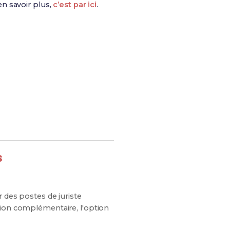
n savoir plus,
c’est par ici
.
s chances de réussite !
s
 des postes de juriste
tion complémentaire, l'option