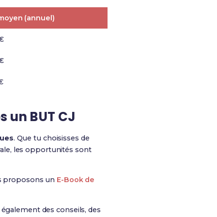
 moyen (annuel)
€
€
€
ès un BUT CJ
ques
. Que tu choisisses de
rale, les opportunités sont
ous proposons un
E-Book de
is également des conseils, des