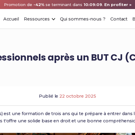
Promotion de
-42%
se terminant dans
10:09:08
.
En profiter »
Accueil
Ressources
Qui sommes-nous ?
Contact
B
ssionnels après un BUT CJ (C
Publié le
22 octobre 2025
s) est une formation de trois ans qui te prépare à entrer dan
 t'offre une solide base en droit et une bonne compréhensio